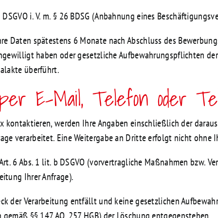
88 DSGVO i. V. m. § 26 BDSG (Anbahnung eines Beschäftigungsve
hre Daten spätestens 6 Monate nach Abschluss des Bewerbungsv
ingewilligt haben oder gesetzliche Aufbewahrungspflichten de
alakte überführt.
per E-Mail, Telefon oder Te
fax kontaktieren, werden Ihre Angaben einschließlich der da
ge verarbeitet. Eine Weitergabe an Dritte erfolgt nicht ohne I
rt. 6 Abs. 1 lit. b DSGVO (vorvertragliche Maßnahmen bzw. Vertr
itung Ihrer Anfrage).
ck der Verarbeitung entfällt und keine gesetzlichen Aufbewah
ren gemäß §§ 147 AO, 257 HGB) der Löschung entgegenstehen.