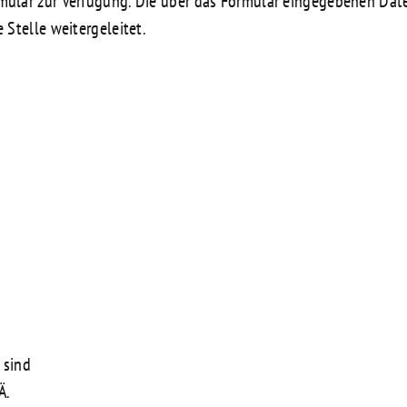
rmular zur Verfügung. Die über das Formular eingegebenen Da
 Stelle weitergeleitet.
 sind
Ä.